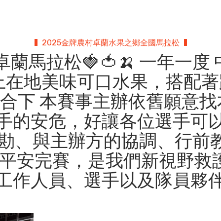
2025金牌農村卓蘭水果之鄉全國馬拉松
鄉 卓蘭馬拉松🍓🍅🍌 一年
上在地美味可口水果，搭配
合下 本賽事主辦依舊願意找
手的安危，好讓各位選手可
場勘、與主辦方的協調、行前
心平安完賽，是我們新視野救
工作人員、選手以及隊員夥