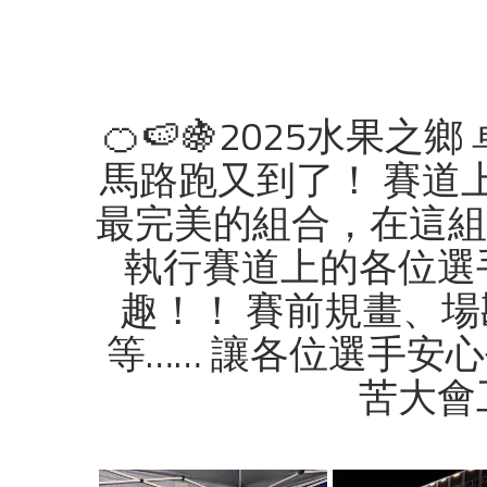
🍊🍉🍇2025水果之
馬路跑又到了！ 賽道
最完美的組合，在這組
執行賽道上的各位選
趣！！ 賽前規畫、
等…… 讓各位選手安
苦大會