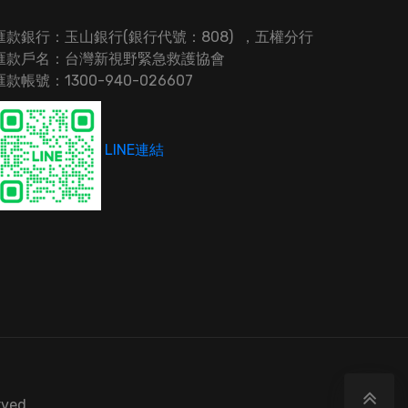
匯款銀行：玉山銀行(銀行代號：808) ，五權分行
匯款戶名：台灣新視野緊急救護協會
匯款帳號：1300-940-026607
LINE連結
rved.