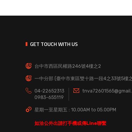
GET TOUCH WITH US
台中市西區民權路246號4樓之2
一中分部 (臺中市東區雙十路一段4之33號5樓之
04-22652313
tnva72601565@gmail
0983-655119
星期一至星期五 : 10.00AM to 05.00PM
如洽公外出請打手機或傳Line聯繫