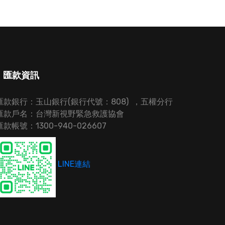
匯款資訊
匯款銀行：玉山銀行(銀行代號：808) ，五權分行
匯款戶名：台灣新視野緊急救護協會
匯款帳號：1300-940-026607
LINE連結