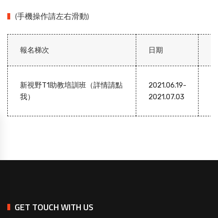
(手機操作請左右滑動)
報名梯次
日期
地
新視野T1助教培訓班（詳情請點
2021.06.19-
我）
2021.07.03
GET TOUCH WITH US