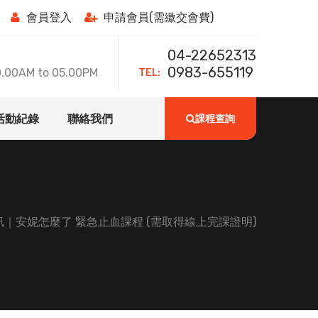
會員登入
申請會員(需繳交會費)
04-22652313
TEL:
0983-655119
0AM to 05.00PM
活動紀錄
聯絡我們
課程查詢
｜安妮怎麼了 緊急止血課程 (需取得線上完課證明)