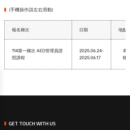
(手機操作請左右滑動)
報名梯次
日期
地點
114第一梯次 AED管理員證
2025.06.24-
本
照課程
2025.06.17
樓
GET TOUCH WITH US